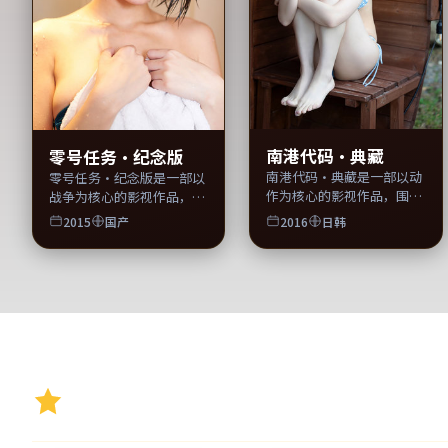
南港代码·典藏
零号任务·纪念版
南港代码·典藏是一部以动
零号任务·纪念版是一部以
作为核心的影视作品，围绕
战争为核心的影视作品，围
危机、反转与人物成长展
绕危机、反转与人物成长展
2015
国产
2016
日韩
开，整体节奏紧凑，值得推
开，整体节奏紧凑，值得推
荐观看。
荐观看。
精选推荐