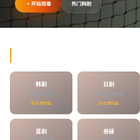
开始观看
热门韩剧
热门分类
韩剧
日剧
最新热门韩剧
精彩日本电视剧
813
部作品
830
部作品
喜剧
悬疑