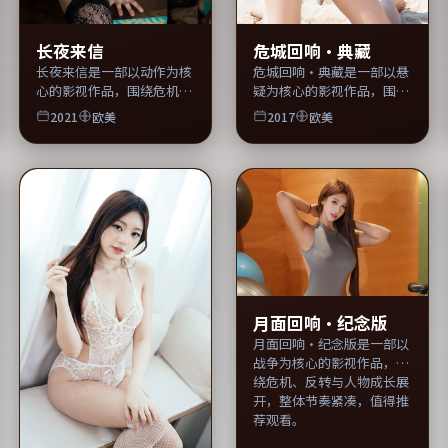
长夜来信
危城回响·典藏
长夜来信是一部以动作为核
危城回响·典藏是一部以悬
心的影视作品，围绕危机、
疑为核心的影视作品，围绕
反转与人物成长展开，整体
危机、反转与人物成长展
2021
欧美
2017
欧美
节奏紧凑，值得推荐观看。
开，整体节奏紧凑，值得推
荐观看。
月面回响·纪念版
月面回响·纪念版是一部以
战争为核心的影视作品，围
绕危机、反转与人物成长展
开，整体节奏紧凑，值得推
荐观看。