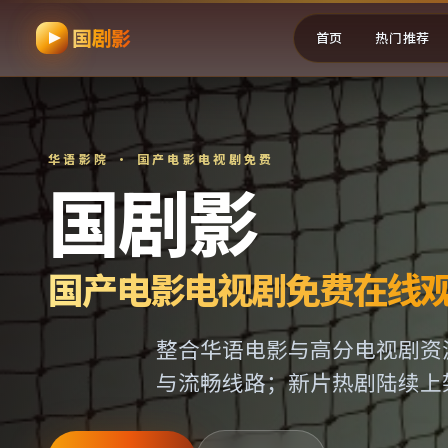
国剧影
跳过导航，进入正文
首页
热门推荐
华语影院 ·
国产电影电视剧免费
国剧影
国产电影电视剧免费
在线
整合华语电影与高分电视剧资
与流畅线路；新片热剧陆续上