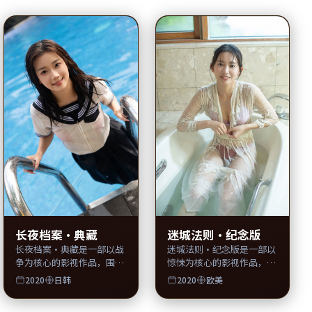
长夜档案·典藏
迷城法则·纪念版
长夜档案·典藏是一部以战
迷城法则·纪念版是一部以
争为核心的影视作品，围绕
惊悚为核心的影视作品，围
危机、反转与人物成长展
绕危机、反转与人物成长展
2020
日韩
2020
欧美
开，整体节奏紧凑，值得推
开，整体节奏紧凑，值得推
荐观看。
荐观看。