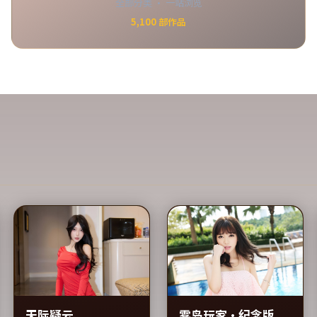
全部分类 · 一站浏览
5,100
部作品
天际疑云
雾岛玩家·纪念版