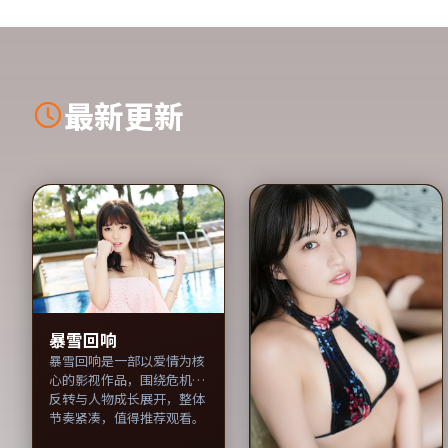
最新更新
暴雪回响
暴雪回响是一部以爱情为核
心的影视作品，围绕危机、
反转与人物成长展开，整体
节奏紧凑，值得推荐观看。