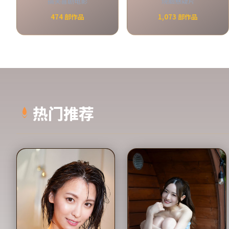
搞笑喜剧电影
烧脑悬疑片
474
部作品
1,073
部作品
热门推荐