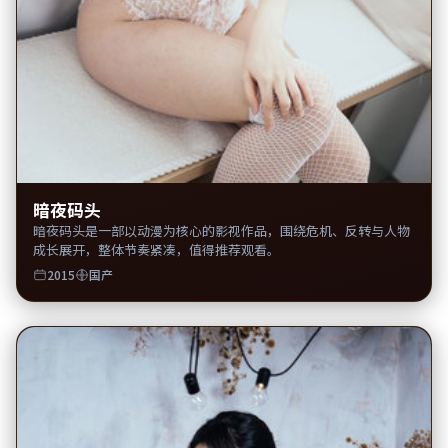
暗夜码头
暗夜码头是一部以动漫为核心的影视作品，围绕危机、反转与人物
成长展开，整体节奏紧凑，值得推荐观看。
2015
国产