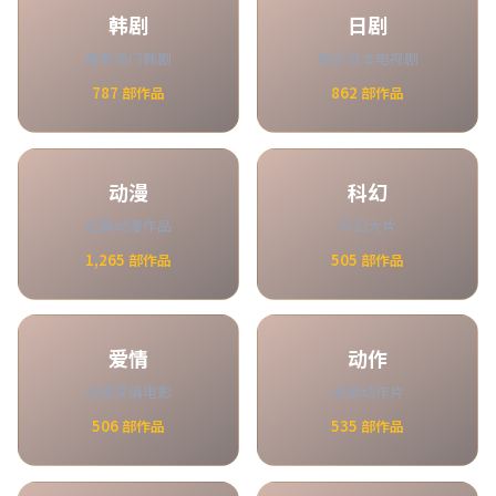
韩剧
日剧
最新热门韩剧
精彩日本电视剧
787
部作品
862
部作品
动漫
科幻
经典动漫作品
科幻大片
1,265
部作品
505
部作品
爱情
动作
浪漫爱情电影
刺激动作片
506
部作品
535
部作品