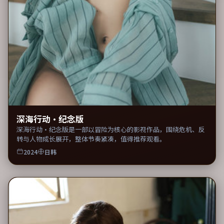
深海行动·纪念版
深海行动·纪念版是一部以冒险为核心的影视作品，围绕危机、反
转与人物成长展开，整体节奏紧凑，值得推荐观看。
2024
日韩