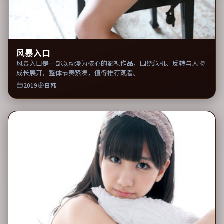
风暴入口
风暴入口是一部以动漫为核心的影视作品，围绕危机、反转与人物
成长展开，整体节奏紧凑，值得推荐观看。
2019
日韩