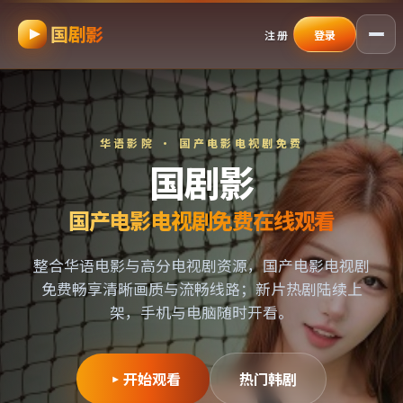
国剧影
跳过导航，进入正文
注册
登录
华语影院 ·
国产电影电视剧免费
国剧影
国产电影电视剧免费
在线观看
整合华语电影与高分电视剧资源，
国产电影电视剧
免费
畅享清晰画质与流畅线路；新片热剧陆续上
架，手机与电脑随时开看。
开始观看
热门韩剧