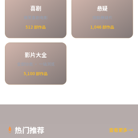
喜剧
悬疑
搞笑喜剧电影
烧脑悬疑片
512
部作品
1,046
部作品
影片大全
全部分类 · 一站浏览
5,100
部作品
热门推荐
查看更多
→