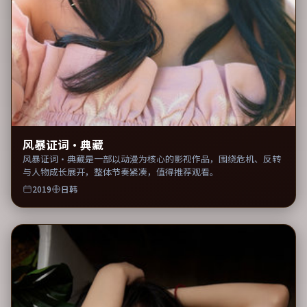
风暴证词·典藏
风暴证词·典藏是一部以动漫为核心的影视作品，围绕危机、反转
与人物成长展开，整体节奏紧凑，值得推荐观看。
2019
日韩