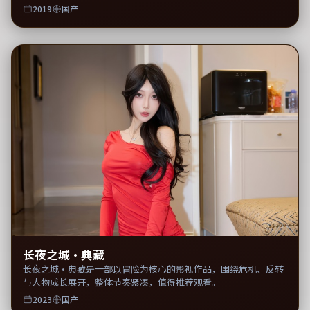
2019
国产
长夜之城·典藏
长夜之城·典藏是一部以冒险为核心的影视作品，围绕危机、反转
与人物成长展开，整体节奏紧凑，值得推荐观看。
2023
国产