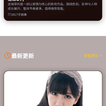
迷城审判是一部以爱情为核心的影视作品，围绕危机、反转与人物
成长展开，整体节奏紧凑，值得推荐观看。
2017
欧美
最新更新
查看更多
→