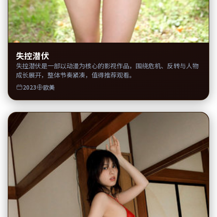
失控潜伏
失控潜伏是一部以动漫为核心的影视作品，围绕危机、反转与人物
成长展开，整体节奏紧凑，值得推荐观看。
2023
欧美