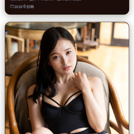
2020
日韩