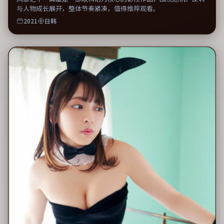
与人物成长展开，整体节奏紧凑，值得推荐观看。
2021
日韩