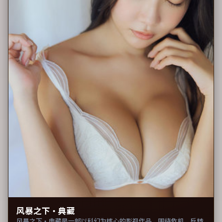
风暴之下·典藏
风暴之下·典藏是一部以科幻为核心的影视作品，围绕危机、反转