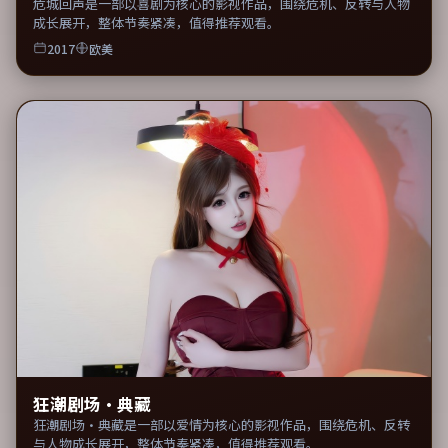
危城回声是一部以喜剧为核心的影视作品，围绕危机、反转与人物
成长展开，整体节奏紧凑，值得推荐观看。
2017
欧美
狂潮剧场·典藏
狂潮剧场·典藏是一部以爱情为核心的影视作品，围绕危机、反转
与人物成长展开，整体节奏紧凑，值得推荐观看。