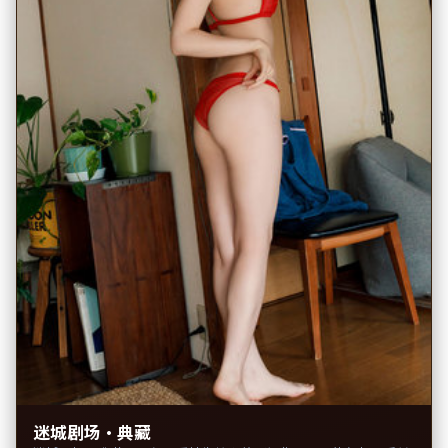
迷城剧场·典藏